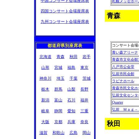
中国コンサート会場座席表
札幌メッセホー
四国コンサート会場座席表
青森
九州コンサート会場座席表
コンサート会場
都道府県別座席表
青い森アリーナ
北海道
青森
秋田
岩手
青森市文化会館
八戸市公会堂
山形
宮城
福島
東京
弘前市民会館
神奈川
埼玉
千葉
茨城
ラビナホール
青森市民文化ホ
栃木
群馬
山梨
長野
弘前文化センタ
新潟
富山
石川
福井
Quarter
弘前 Ｍａｇ－
岐阜
静岡
愛知
三重
大阪
京都
兵庫
奈良
秋田
滋賀
和歌山
広島
岡山